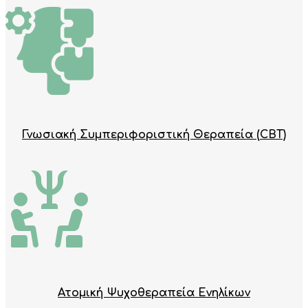
Γνωσιακή Συμπεριφοριστική Θεραπεία (CBT)
Ατομική Ψυχοθεραπεία Ενηλίκων