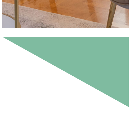
Με την
γνώση
μας και τη
εμπειρία
μας, μπορούμε
να σας βοηθήσουμε.