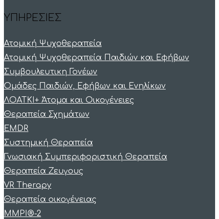
ΥΠΗΡΕΣΙΕΣ
Ατομική Ψυχοθεραπεία
Ατομική Ψυχοθεραπεία Παιδιών και Εφήβων
Συμβουλευτικη Γονέων
Ομάδες Παιδιών, Εφήβων και Ενηλίκων
ΛΟΑΤΚΙ+ Άτομα και Οικογένειες
Θεραπεία Σχημάτων
EMDR
Συστημική Θεραπεία
Γνωσιακή Συμπεριφοριστική Θεραπεία
Θεραπεία Ζευγους
VR Therapy
Θεραπεία οικογένειας
MMPI®-2