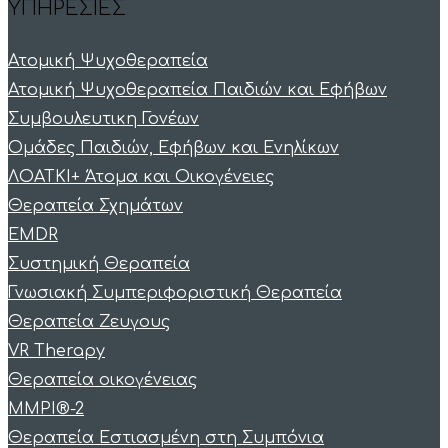
ΥΠΗΡΕΣΙΕΣ
Ατομική Ψυχοθεραπεία
Ατομική Ψυχοθεραπεία Παιδιών και Εφήβων
Συμβουλευτικη Γονέων
Ομάδες Παιδιών, Εφήβων και Ενηλίκων
ΛΟΑΤΚΙ+ Άτομα και Οικογένειες
Θεραπεία Σχημάτων
EMDR
Συστημική Θεραπεία
Γνωσιακή Συμπεριφοριστική Θεραπεία
Θεραπεία Ζευγους
VR Therapy
Θεραπεία οικογένειας
MMPI®-2
Θεραπεία Εστιασμένη στη Συμπόνια