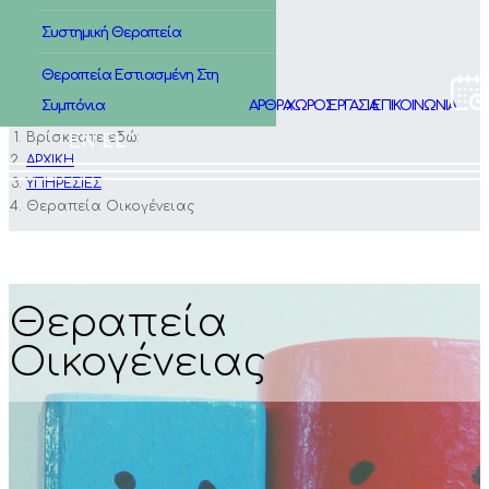
Συστημική Θεραπεία
Θεραπεία Εστιασμένη Στη
Συμπόνια
ΑΡΘΡΑ
ΧΩΡΟΣ
ΕΡΓΑΣΙΑ
ΕΠΙΚΟΙΝΩΝΙΑ
Βρίσκεστε εδώ:
EN
EL
ΑΡΧΙΚΗ
ΥΠΗΡΕΣΙΕΣ
Θεραπεία Οικογένειας
Θεραπεία
Οικογένειας