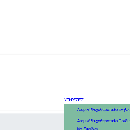
ΥΠΗΡΕΣΙΕΣ
Ατομική Ψυχοθεραπεία Ενηλί
Ατομική Ψυχοθεραπεία Παιδι
Και Εφήβων