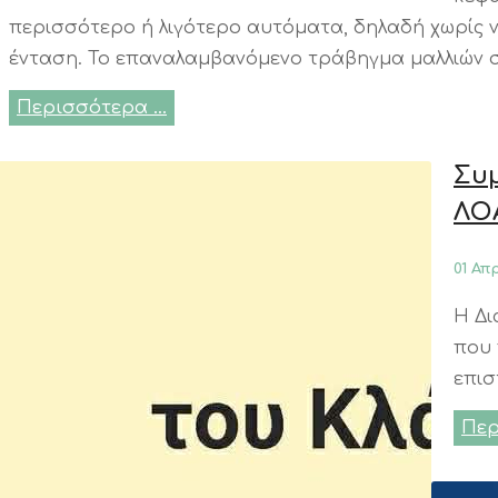
περισσότερο ή λιγότερο αυτόματα, δηλαδή χωρίς ν
ένταση. Το επαναλαμβανόμενο τράβηγμα μαλλιών σ
Περισσότερα …
Συμ
ΛΟΑ
01 Απ
Η Δι
που 
επισ
Περ