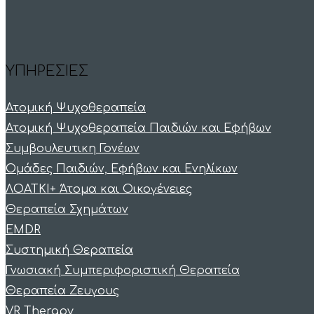
ΥΠΗΡΕΣΙΕΣ
Ατομική Ψυχοθεραπεία
Ατομική Ψυχοθεραπεία Παιδιών και Εφήβων
Συμβουλευτικη Γονέων
Ομάδες Παιδιών, Εφήβων και Ενηλίκων
ΛΟΑΤΚΙ+ Άτομα και Οικογένειες
Θεραπεία Σχημάτων
EMDR
Συστημική Θεραπεία
Γνωσιακή Συμπεριφοριστική Θεραπεία
Θεραπεία Ζευγους
VR Therapy