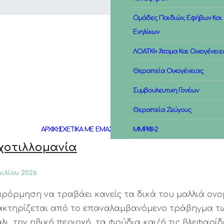
Ομάδες Παιδιών, Εφήβων Και
Ενηλίκων
ΛΟΑΤΚΙ+ Άτομα Και Οικογένειε
Θεραπεία Οικογένειας
Συμβουλευτικη Γονέων
Θεραπεία Ζεύγους
ΑΡΧΙΚΗ
ΣΧΕΤΙΚΑ ΜΕ ΕΜΑΣ
MMPI®-2
χοτιλλομανία
ριλίου 2026
ρόρμηση να τραβάει κανείς τα δικά του μαλλιά ονομ
κτηρίζεται από το επαναλαμβανόμενο τράβηγμα των
λι, την ηβική περιοχή, τα φρύδια και/ή τις βλεφαρί