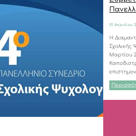
Πανελλ
01 Απριλίου 
Η Διαμαντ
Σχολικής 
Μαρτίου 2
Καποδιστ
επιστημον
Περισσό