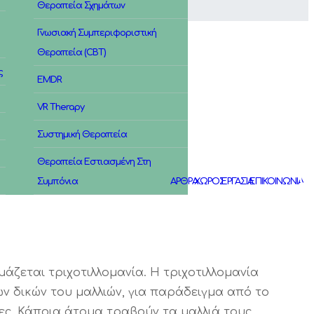
Θεραπεία Σχημάτων
Γνωσιακή Συμπεριφοριστική
Θεραπεία (CBT)
ς
EMDR
VR Therapy
Συστημική Θεραπεία
Θεραπεία Εστιασμένη Στη
Συμπόνια
ΑΡΘΡΑ
ΧΩΡΟΣ
ΕΡΓΑΣΙΑ
ΕΠΙΚΟΙΝΩΝΙΑ
άζεται τριχοτιλλομανία. Η τριχοτιλλομανία
 δικών του μαλλιών, για παράδειγμα από το
δες. Κάποια άτομα τραβούν τα μαλλιά τους