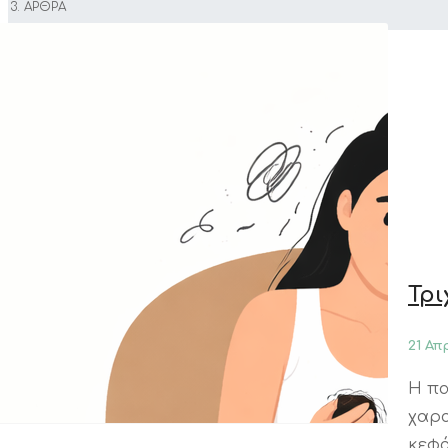
ΑΡΘΡΑ
Τρι
21 Απ
Η πα
χαρα
κεφά