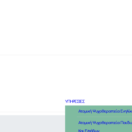
ΥΠΗΡΕΣΙΕΣ
Ατομική Ψυχοθεραπεία Ενηλί
Ατομική Ψυχοθεραπεία Παιδι
Και Εφήβων