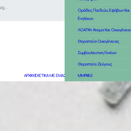
Δ) -
Ομάδες Παιδιών, Εφήβων Και
Ενηλίκων
ΛΟΑΤΚΙ+ Άτομα Και Οικογένειε
Θεραπεία Οικογένειας
Συμβουλευτικη Γονέων
Θεραπεία Ζεύγους
ΑΡΧΙΚΗ
ΣΧΕΤΙΚΑ ΜΕ ΕΜΑΣ
MMPI®-2