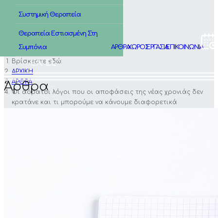
Συστημική Θεραπεία
Θεραπεία Εστιασμένη Στη
Συμπόνια
ΑΡΘΡΑ
ΧΩΡΟΣ
ΕΡΓΑΣΙΑ
ΕΠΙΚΟΙΝΩΝΙΑ
Βρίσκεστε εδώ:
EN
EL
ΑΡΧΙΚΗ
ΑΡΘΡΑ
Άρθρα
Οι αόρατοι λόγοι που οι αποφάσεις της νέας χρονιάς δεν
κρατάνε και τι μπορούμε να κάνουμε διαφορετικά